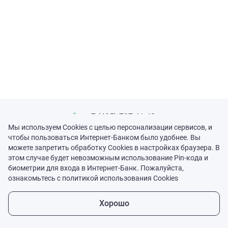
+7 (495) 737-41-40
Мы используем Cookies с целью персонализации сервисов, и
чтобы пользоваться Интернет-Банком было удобнее. Вы
online@sinko-bank.ru
можете запретить обработку Cookies в настройках браузера. В
этом случае будет невозможным использование Pin-кода и
Полная версия
биометрии для входа в Интернет-Банк. Пожалуйста,
ознакомьтесь с политикой использования Cookies
English
Хорошо
Copyright © 1999-2026
BIFIT